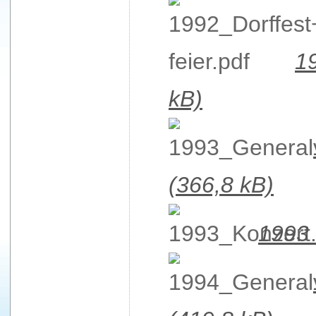
1
kB)
(366,8 kB)
1993