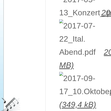
20
2
MB)
(349,4 kB)