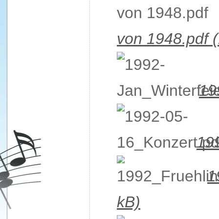
von 1948.pdf
19
19
1
kB)